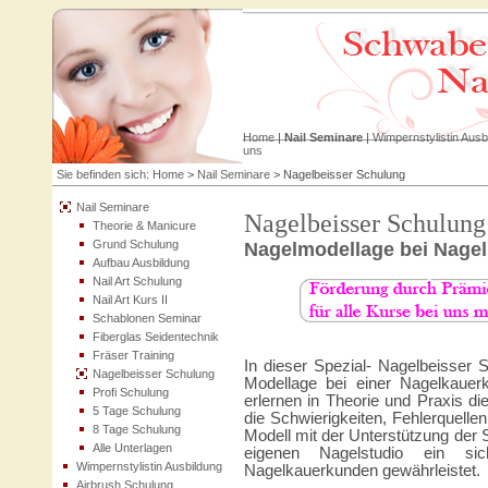
Home
|
Nail Seminare
|
Wimpernstylistin Ausb
uns
Sie befinden sich:
Home
>
Nail Seminare
>
Nagelbeisser Schulung
Nail Seminare
Nagelbeisser Schulung
Theorie & Manicure
Grund Schulung
Nagelmodellage bei Nagel
Aufbau Ausbildung
Nail Art Schulung
Nail Art Kurs II
Schablonen Seminar
Fiberglas Seidentechnik
Fräser Training
In dieser Spezial- Nagelbeisser S
Nagelbeisser Schulung
Modellage bei einer Nagelkauerk
Profi Schulung
erlernen in Theorie und Praxis di
5 Tage Schulung
die Schwierigkeiten, Fehlerquell
8 Tage Schulung
Modell mit der Unterstützung der 
Alle Unterlagen
eigenen Nagelstudio ein sic
Wimpernstylistin Ausbildung
Nagelkauerkunden gewährleistet.
Airbrush Schulung