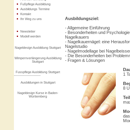
Fußpflege Ausbildung
Ausbildungs Termine
Kontakt
Ausbildungsziel:
Ihr Weg zu uns
- Allgemeine Einführung
Newsletter
- Besonderheiten und Psychologie
Modell werden
Nagelkauers
- Nagelkauernägel: eine Herausf
Nagelstudio
Nageldesign Ausbildung Stuttgart
- Nagelmodellage bei Nagelbeisse
- Die Besonderheiten bei Problem
Wimpernverlängerung Ausbildung
- Fragen & Lösungen
Stuttgart
Dau
Fusspflege Ausbildung Stuttgart
1 T
-----------------------
Ausbildungen in Stuttgart
Beg
8 U
Nageldesign Kurse in Baden-
Württemberg
Tei
max
Mod
das
Mod